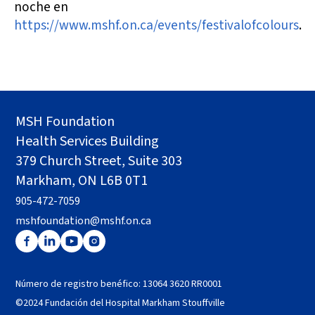
noche en
https://www.mshf.on.ca/events/festivalofcolours
.
MSH Foundation
Health Services Building
379 Church Street, Suite 303
Markham, ON L6B 0T1
905-472-7059
mshfoundation@mshf.on.ca
Número de registro benéfico: 13064 3620 RR0001
©2024 Fundación del Hospital Markham Stouffville