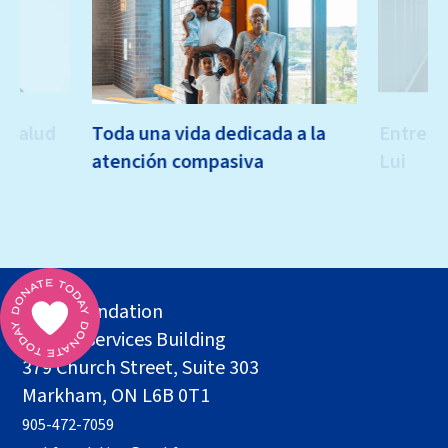
a salud
Toda una vida dedicada a la
Entrevis
atención compasiva
Lui
MSH Foundation
Health Services Building
379 Church Street, Suite 303
Markham, ON L6B 0T1
905-472-7059