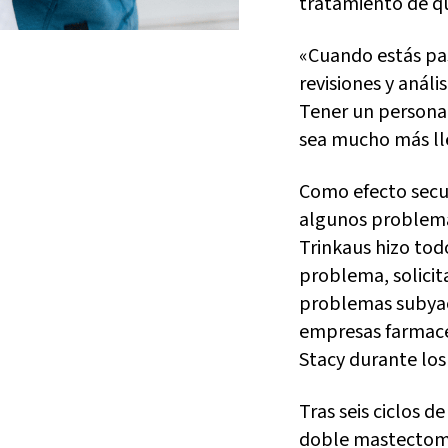
tratamiento de q
«Cuando estás pa
revisiones y análi
Tener un personal
sea mucho más lle
Como efecto secun
algunos problemas
Trinkaus hizo todo
problema, solicit
problemas subyac
empresas farmacé
Stacy durante los
Tras seis ciclos d
doble mastectomía