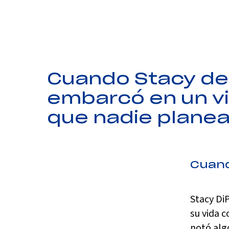
Cuando Stacy dec
embarcó en un vi
que nadie planea
Cuand
Stacy Di
su vida c
notó alg