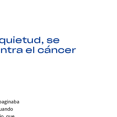
a
quietud, se
ntra el cáncer
mpaginaba
cuando
jo, que