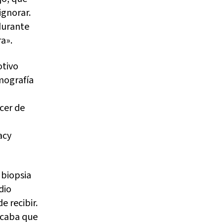
ignorar.
durante
ra».
otivo
mografía
cer de
acy
 biopsia
dio
e recibir.
icaba que