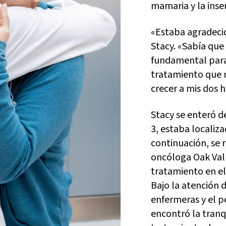
mamaria y la inse
«Estaba agradeci
Stacy. «Sabía que
fundamental para
tratamiento que m
crecer a mis dos hi
Stacy se enteró d
3, estaba localizad
continuación, se 
oncóloga Oak Val
tratamiento en e
Bajo la atención d
enfermeras y el p
encontró la tranq