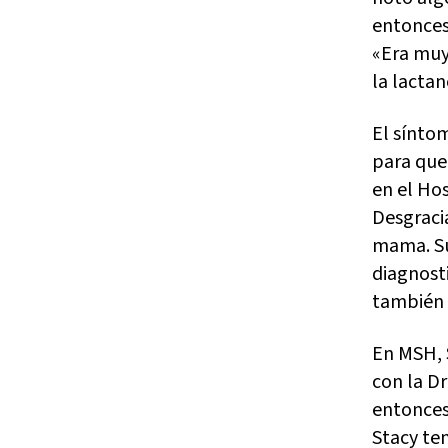
entonces 
«Era muy
la lactan
El sínto
para que
en el Ho
Desgraci
mama. Su
diagnosti
también 
En MSH, 
con la Dr
entonces 
Stacy te