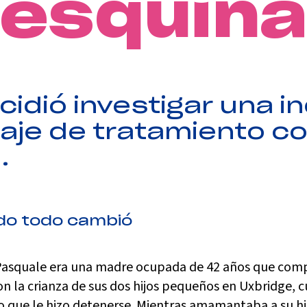
esquin
idió investigar una in
aje de tratamiento co
.
o todo cambió
Pasquale era una madre ocupada de 42 años que co
on la crianza de sus dos hijos pequeños en Uxbridge, 
o que le hizo detenerse. Mientras amamantaba a su hi