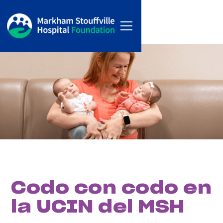
Codo con codo en
la UCIN del MSH